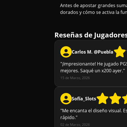
Antes de apostar grandes suma
dorados y cómo se activa la fun
Reseñas de Jugadores
Carlos M. @Puebla
"¡Impresionante! He jugado PGS 
mejores. Saqué un x200 ayer."
15 de Marzo, 2026
Sofía_Slots
"Me encanta el diseño visual. E
rápido."
02 de Marzo, 2026