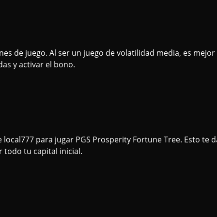
nes de juego. Al ser un juego de volatilidad media, es mejo
as y activar el bono.
 local777 para jugar PGS Prosperity Fortune Tree. Esto te d
odo tu capital inicial.