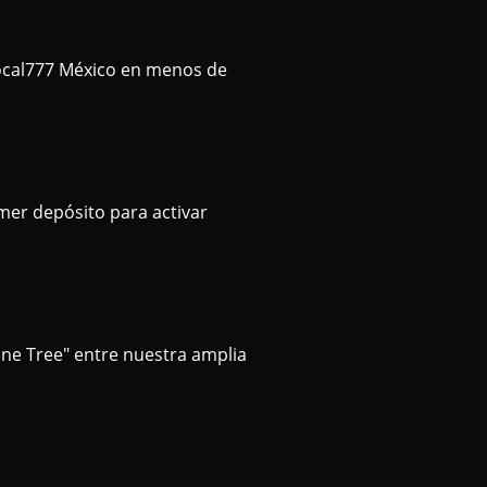
 local777 México en menos de
imer depósito para activar
tune Tree" entre nuestra amplia