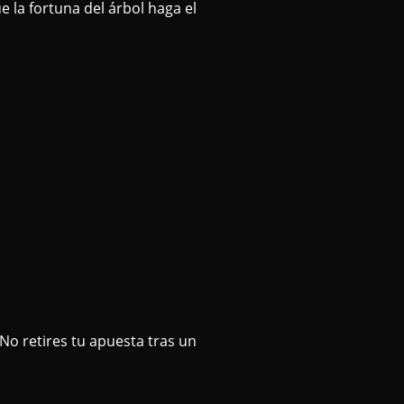
e la fortuna del árbol haga el
No retires tu apuesta tras un