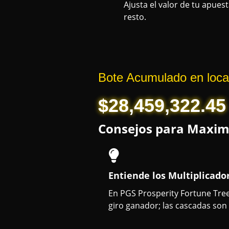
Ajusta el valor de tu apues
resto.
Bote Acumulado en loca
$28,459,322.45
Consejos para Maxim
Entiende los Multiplicado
En PGS Prosperity Fortune Tree
giro ganador; las cascadas son