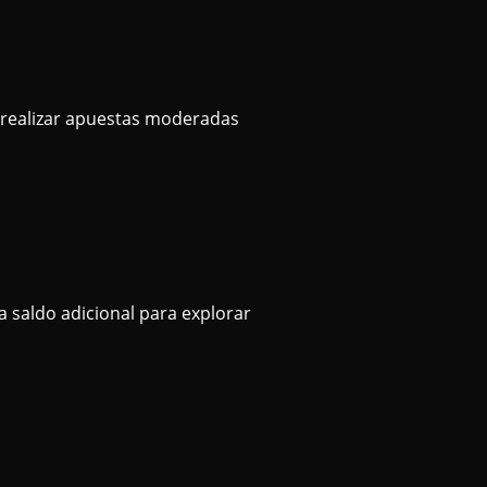
r realizar apuestas moderadas
a saldo adicional para explorar