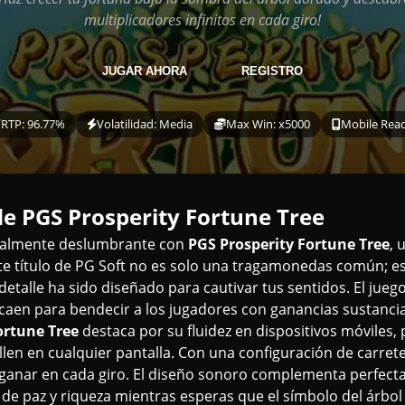
multiplicadores infinitos en cada giro!
JUGAR AHORA
REGISTRO
RTP: 96.77%
Volatilidad: Media
Max Win: x5000
Mobile Rea
de PGS Prosperity Fortune Tree
sualmente deslumbrante con
PGS Prosperity Fortune Tree
, 
te título de PG Soft no es solo una tragamonedas común; es 
etalle ha sido diseñado para cautivar tus sentidos. El juego
 caen para bendecir a los jugadores con ganancias sustancia
ortune Tree
destaca por su fluidez en dispositivos móviles,
illen en cualquier pantalla. Con una configuración de carret
ganar en cada giro. El diseño sonoro complementa perfecta
e paz y riqueza mientras esperas que el símbolo del árbol 