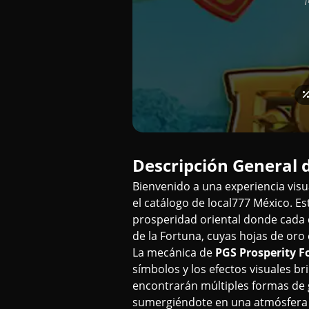
Descripción General 
Bienvenido a una experiencia vi
el catálogo de local777 México. Es
prosperidad oriental donde cada d
de la Fortuna, cuyas hojas de oro
La mecánica de
PGS Prosperity F
símbolos y los efectos visuales br
encontrarán múltiples formas de 
sumergiéndote en una atmósfera d